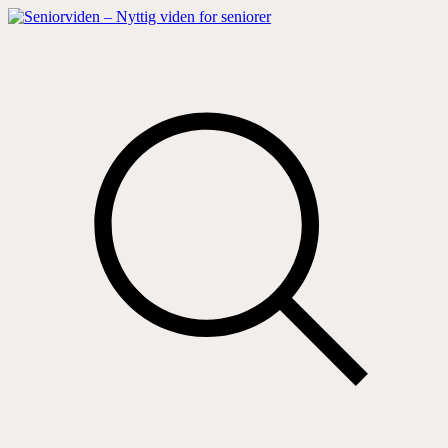
Hop
til
indhold