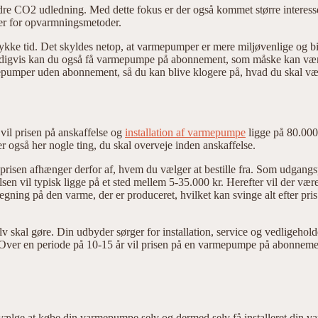
indre CO2 udledning. Med dette fokus er der også kommet større interes
mer for opvarmningsmetoder.
ykke tid. Det skyldes netop, at varmepumper er mere miljøvenlige og bil
eldigvis kan du også få varmepumpe på abonnement, som måske kan være 
mper uden abonnement, så du kan blive klogere på, hvad du skal væ
il prisen på anskaffelse og
installation af varmepumpe
ligge på 80.000
 også her nogle ting, du skal overveje inden anskaffelse.
isen afhænger derfor af, hvem du vælger at bestille fra. Som udgangspun
sen vil typisk ligge på et sted mellem 5-35.000 kr. Herefter vil der 
gning på den varme, der er produceret, hvilket kan svinge alt efter pri
kal gøre. Din udbyder sørger for installation, service og vedligeholdel
er. Over en periode på 10-15 år vil prisen på en varmepumpe på abonnem
n du vælge at købe din varmepumpe selv og dermed selv få installeret d