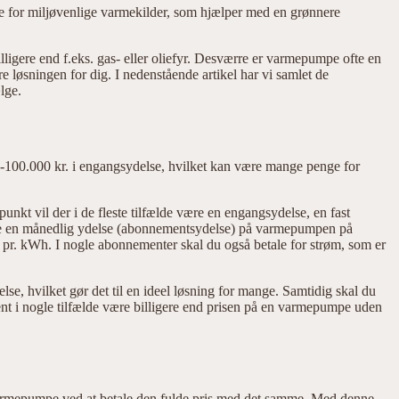
se for miljøvenlige varmekilder, som hjælper med en grønnere
ligere end f.eks. gas- eller oliefyr. Desværre er varmepumpe ofte en
løsningen for dig. I nedenstående artikel har vi samlet de
lge.
-100.000 kr. i engangsydelse, hvilket kan være mange penge for
kt vil der i de fleste tilfælde være en engangsydelse, en fast
være en månedlig ydelse (abonnementsydelse) på varmepumpen på
s pr. kWh. I nogle abonnementer skal du også betale for strøm, som er
se, hvilket gør det til en ideel løsning for mange. Samtidig skal du
ent i nogle tilfælde være billigere end prisen på en varmepumpe uden
in varmepumpe ved at betale den fulde pris med det samme. Med denne