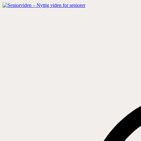
Hop
til
indhold