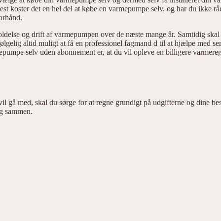
t koster det en hel del at købe en varmepumpe selv, og har du ikke råd ti
forhånd.
delse og drift af varmepumpen over de næste mange år. Samtidig skal du
ølgelig altid muligt at få en professionel fagmand d til at hjælpe med se
pumpe selv uden abonnement er, at du vil opleve en billigere varmereg
il gå med, skal du sørge for at regne grundigt på udgifterne og dine bes
ing sammen.