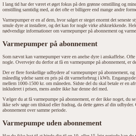
I lang tid har der været et øget fokus på den grønne omstilling og m
omstilling samtidig med, at det ofte er billigere end mange andre for
Varmepumper er en af dem, hvor salget er steget enormt det seneste st
smule dyre at installere, og det kan for nogle virke afskrækkende. H
nødvendige informationer om varmepumper på abonnement og varmepu
Varmepumper på abonnement
Som nævnt kan varmepumper være en anelse dyre i anskaffelse. Ofte v
nogle. Overvejer du derfor at få en varmepumpe på abonnement, er der
Der er flere forskellige udbydere af varmepumper på abonnement, og pr
månedlig ydelse samt en pris på dit varmeforbrug i kWh. Engangsydel
mellem 1000-1500 kr. om måneden. Sidste del du skal betale er en afre
inkluderet i prisen, mens andre ikke har denne del med.
Vælger du at få varmepumpe på abonnement, er der ikke noget, du selv s
ikke selv søge om tilskud eller fradrag, da dette gøres af din udbyd
abonnement over samme periode.
Varmepumpe uden abonnement
Har du ikke lyst til at binde dig til en 10- eller 15-årig periode ka