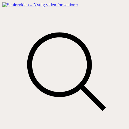
Hop
til
indhold