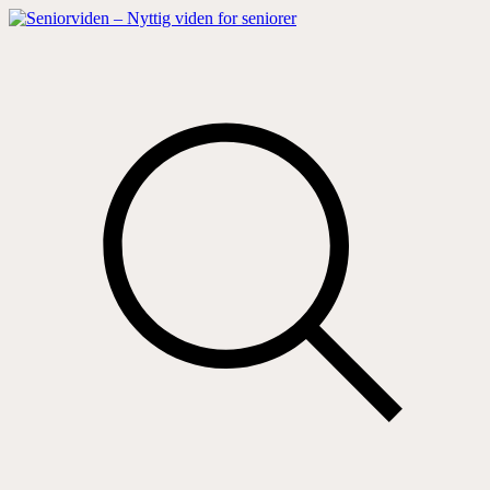
Hop
til
indhold