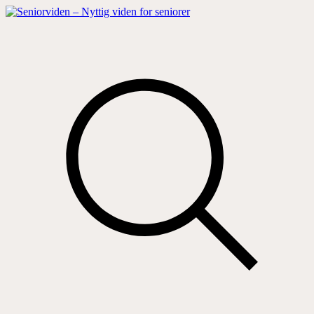
Hop
til
indhold