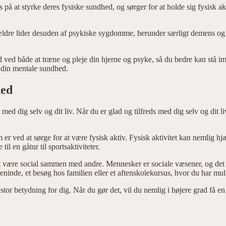
s på at styrke deres fysiske sundhed, og sørger for at holde sig fysisk 
ldre lider desuden af psykiske sygdomme, herunder særligt demens og de
ed ved både at træne og pleje din hjerne og psyke, så du bedre kan stå im
 din mentale sundhed.
hed
 dig selv og dit liv. Når du er glad og tilfreds med dig selv og dit liv,
r ved at sørge for at være fysisk aktiv. Fysisk aktivitet kan nemlig hj
il en gåtur til sportsaktiviteter.
t være social sammen med andre. Mennesker er sociale væsener, og det e
eninde, et besøg hos familien eller et aftenskolekursus, hvor du har m
tor betydning for dig. Når du gør det, vil du nemlig i højere grad få en fø