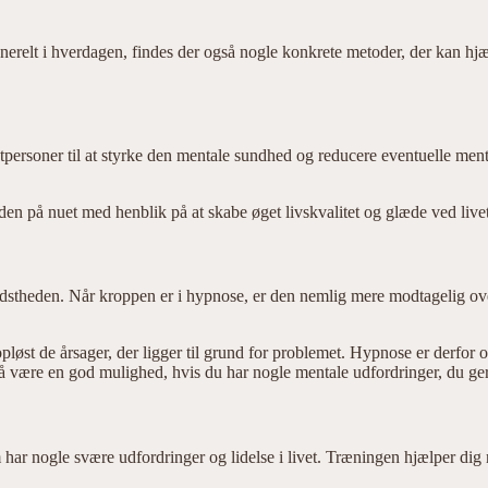
relt i hverdagen, findes der også nogle konkrete metoder, der kan hjæl
tpersoner til at styrke den mentale sundhed og reducere eventuelle me
n på nuet med henblik på at skabe øget livskvalitet og glæde ved livet
vidstheden. Når kroppen er i hypnose, er den nemlig mere modtagelig ove
øst de årsager, der ligger til grund for problemet. Hypnose er derfor o
å være en god mulighed, hvis du har nogle mentale udfordringer, du gern
 har nogle svære udfordringer og lidelse i livet. Træningen hjælper dig