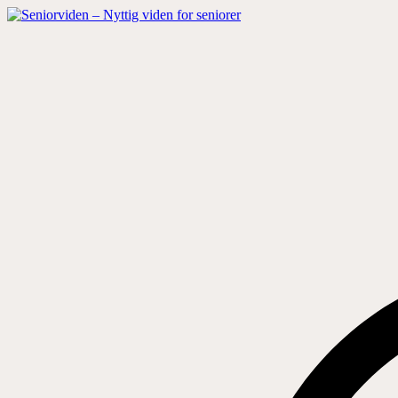
Hop
til
indhold