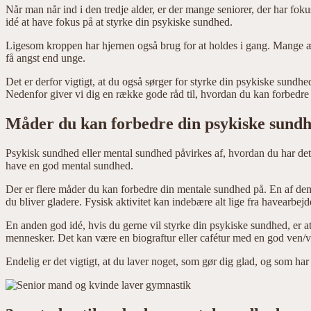
Når man når ind i den tredje alder, er der mange seniorer, der har foku
idé at have fokus på at styrke din psykiske sundhed.
Ligesom kroppen har hjernen også brug for at holdes i gang. Mange æ
få angst end unge.
Det er derfor vigtigt, at du også sørger for styrke din psykiske sundh
Nedenfor giver vi dig en række gode råd til, hvordan du kan forbedre
Måder du kan forbedre din psykiske sund
Psykisk sundhed eller mental sundhed påvirkes af, hvordan du har det med
have en god mental sundhed.
Der er flere måder du kan forbedre din mentale sundhed på. En af dem e
du bliver gladere. Fysisk aktivitet kan indebære alt lige fra havearbejde t
En anden god idé, hvis du gerne vil styrke din psykiske sundhed, er a
mennesker. Det kan være en biograftur eller cafétur med en god ven/v
Endelig er det vigtigt, at du laver noget, som gør dig glad, og som har s