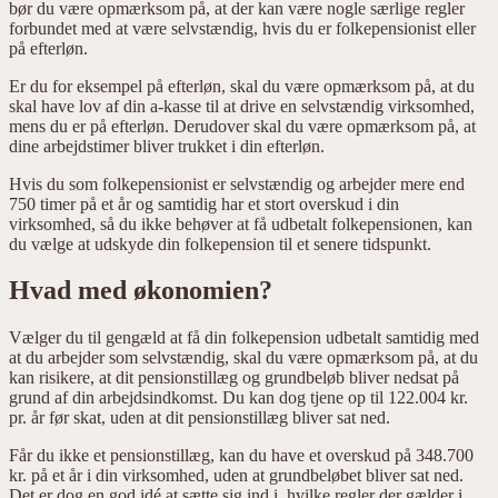
bør du være opmærksom på, at der kan være nogle særlige regler
forbundet med at være selvstændig, hvis du er folkepensionist eller
på efterløn.
Er du for eksempel på efterløn, skal du være opmærksom på, at du
skal have lov af din a-kasse til at drive en selvstændig virksomhed,
mens du er på efterløn. Derudover skal du være opmærksom på, at
dine arbejdstimer bliver trukket i din efterløn.
Hvis du som folkepensionist er selvstændig og arbejder mere end
750 timer på et år og samtidig har et stort overskud i din
virksomhed, så du ikke behøver at få udbetalt folkepensionen, kan
du vælge at udskyde din folkepension til et senere tidspunkt.
Hvad med økonomien?
Vælger du til gengæld at få din folkepension udbetalt samtidig med
at du arbejder som selvstændig, skal du være opmærksom på, at du
kan risikere, at dit pensionstillæg og grundbeløb bliver nedsat på
grund af din arbejdsindkomst. Du kan dog tjene op til 122.004 kr.
pr. år før skat, uden at dit pensionstillæg bliver sat ned.
Får du ikke et pensionstillæg, kan du have et overskud på 348.700
kr. på et år i din virksomhed, uden at grundbeløbet bliver sat ned.
Det er dog en god idé at sætte sig ind i, hvilke regler der gælder i