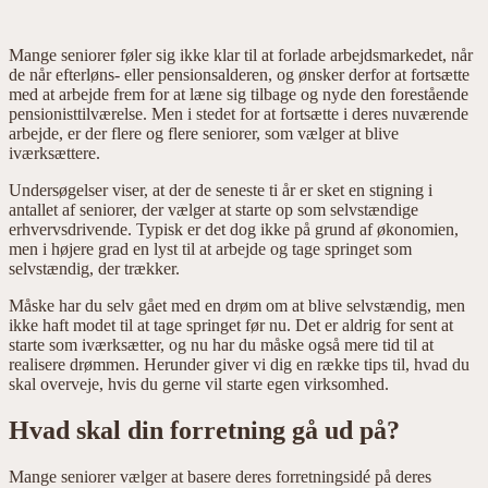
Mange seniorer føler sig ikke klar til at forlade arbejdsmarkedet, når
de når efterløns- eller pensionsalderen, og ønsker derfor at fortsætte
med at arbejde frem for at læne sig tilbage og nyde den forestående
pensionisttilværelse.
Men i stedet for at fortsætte i deres nuværende
arbejde, er der flere og flere seniorer, som vælger at blive
iværksættere.
Undersøgelser viser, at der de seneste ti år er sket en stigning i
antallet af seniorer, der vælger at starte op som selvstændige
erhvervsdrivende. Typisk er det dog ikke på grund af økonomien,
men i højere grad en lyst til at arbejde og tage springet som
selvstændig, der trækker.
Måske har du selv gået med en drøm om at blive selvstændig, men
ikke haft modet til at tage springet før nu. Det er aldrig for sent at
starte som iværksætter, og nu har du måske også mere tid til at
realisere drømmen. Herunder giver vi dig en række tips til, hvad du
skal overveje, hvis du gerne vil starte egen virksomhed.
Hvad skal din forretning gå ud på?
Mange seniorer vælger at basere deres forretningsidé på deres