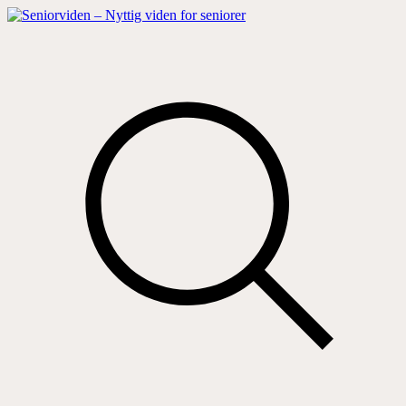
Hop
til
indhold