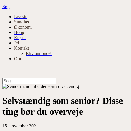
Søg
Primær
Livsstil
Sundhed
navigation
Økonomi
Bolig
Rejser
Job
Kontakt
Bliv annoncør
Om
Selvstændig som senior? Disse
ting bør du overveje
15. november 2021