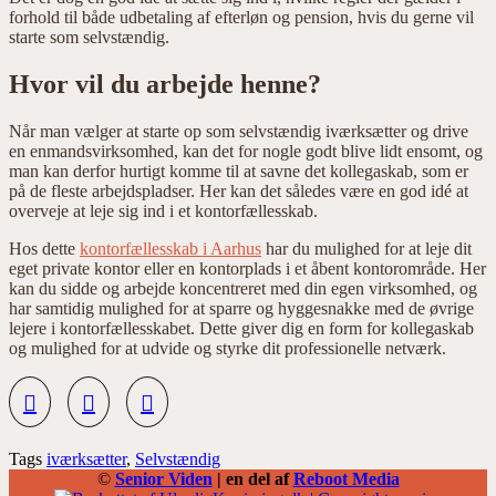
forhold til både udbetaling af efterløn og pension, hvis du gerne vil
starte som selvstændig.
Hvor vil du arbejde henne?
Når man vælger at starte op som selvstændig iværksætter og drive
en enmandsvirksomhed, kan det for nogle godt blive lidt ensomt, og
man kan derfor hurtigt komme til at savne det kollegaskab, som er
på de fleste arbejdspladser. Her kan det således være en god idé at
overveje at leje sig ind i et kontorfællesskab.
Hos dette
kontorfællesskab i Aarhus
har du mulighed for at leje dit
eget private kontor eller en kontorplads i et åbent kontorområde. Her
kan du sidde og arbejde koncentreret med din egen virksomhed, og
har samtidig mulighed for at sparre og hyggesnakke med de øvrige
lejere i kontorfællesskabet. Dette giver dig en form for kollegaskab
og mulighed for at udvide og styrke dit professionelle netværk.
Tags
iværksætter
,
Selvstændig
©
Senior Viden
| en del af
Reboot Media